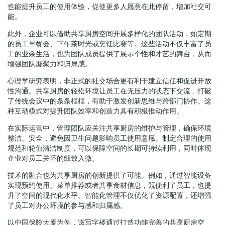
也能提升员工的使用体验，促使更多人愿意在此停留，增加社交可
能。
此外，企业可以借助共享厨房空间开展多样化的团队活动，如定期
的员工早餐会、下午茶时光或烹饪比赛等。这些活动不仅丰富了员
工的业余生活，也为团队成员提供了展示个性和才艺的舞台，从而
增强团队凝聚力和归属感。
心理学研究表明，非正式的社交场合更有利于建立信任和促进开放
性沟通。共享厨房的轻松环境让员工在无压力的状态下交流，打破
了传统会议中的条条框框，有助于激发创新思维与跨部门协作。这
种互动模式对提升团队效率和创造力具有积极推动作用。
在实际运营中，管理团队应关注共享厨房的维护与管理，确保环境
整洁、安全，避免因卫生问题影响员工使用意愿。制定合理的使用
规范和轮值清洁制度，可以保障空间的长期可持续利用，同时体现
企业对员工关怀的细致入微。
技术的融合也为共享厨房的创新提供了可能。例如，通过智能设备
实现预约使用、菜单推荐或者共享食材信息，既便利了员工，也提
升了空间的现代化水平。智能化管理不仅优化了资源配置，还增强
了员工对办公环境的参与感和归属感。
以中国保险大厦为例，该写字楼通过打造功能完善的共享厨房空