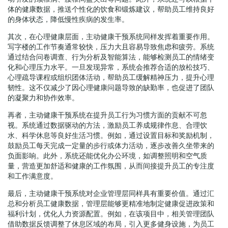
体的健康数据，推送个性化的饮食和锻炼建议，帮助员工维持良好
的身体状态，降低慢性疾病的发生率。
其次，在心理健康层面，主动健康干预系统同样发挥着重要作用。
写字楼的工作节奏通常较快，压力大且容易导致焦虑和疲劳。系统
通过结合问卷调查、行为分析及智能算法，能够检测员工的情绪变
化和心理压力水平。一旦发现异常，系统会推荐合适的放松技巧、
心理疏导课程或组织团体活动，帮助员工缓解精神压力，提升心理
韧性。这不仅减少了因心理健康问题导致的缺勤率，也促进了团队
的凝聚力和协作效率。
再者，主动健康干预系统在提升员工行为习惯方面的贡献不可忽
视。系统通过数据驱动的方法，激励员工养成规律作息、合理饮
水、科学休息等良好生活习惯。例如，通过设置目标和奖励机制，
鼓励员工每天完成一定量的步行或体力活动，逐步改善久坐带来的
负面影响。此外，系统还能优化办公环境，如调整照明和空气质
量，营造更加舒适和健康的工作氛围，从而间接提升员工的专注度
和工作满意度。
最后，主动健康干预系统对企业管理层同样具有重要价值。通过汇
总和分析员工健康数据，管理层能够更精准地制定健康促进政策和
福利计划，优化人力资源配置。例如，在该项目中，相关管理团队
借助数据反馈调整了休息区域的布局，引入更多健身设施，为员工